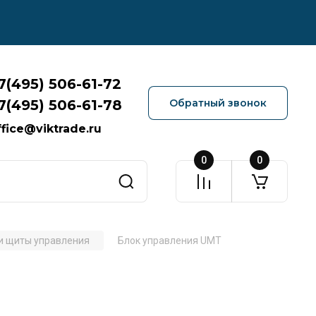
7(495) 506-61-72
7(495) 506-61-78
Обратный звонок
ffice@viktrade.ru
0
0
и щиты управления
Блок управления UMT